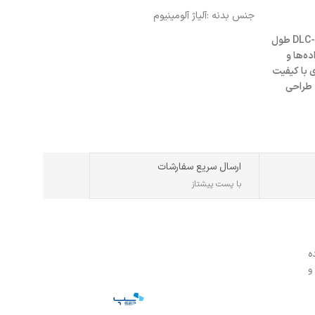
افزودن به سبد خرید
جنس بدنه :
آلیاژ آلومینیوم
کابل HDMI سونی DLC-HE20HF طول
ده‌ها و
 با کیفیت
 طراحی
ارسال سریع سفارشات
با پست پیشتاز
ه
و