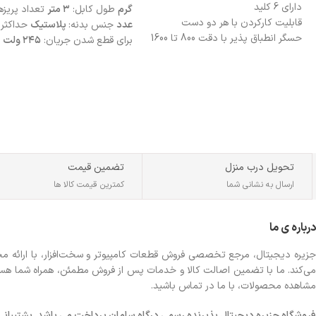
دارای 6 کلید
گرم
طول کابل:
۳ متر
تعداد پریزه
قابلیت کارکردن با هر دو دست
عدد
جنس بدنه:
پلاستیک
حداکثر و
حسگر انطباق پذیر با دقت 800 تا 1600
برای قطع شدن جریان:
۲۴۵ ولت
DPI
حداقل ولتاژ برای قطع شدن
دارای دانگل بلوتوث با برد 10 متر
جریان:
۱۷۵ ولت
تحویل درب منزل
تضمین قیمت
ارسال به نشانی شما
کمترین قیمت کالا ها
درباره ی ما
جزیره دیجیتال، مرجع تخصصی فروش قطعات کامپیوتر و سخت‌افزار، با ارائه مجموع
می‌کند. ما با تضمین اصالت کالا و خدمات پس از فروش مطمئن، همراه شما هستیم تا
مشاهده محصولات، با ما در تماس باشید.
فروشگاه
جزیره دیجیتال پذیرنده رسمی درگاه سامان پرداخت می باشد. پشتیبانی شبانه 