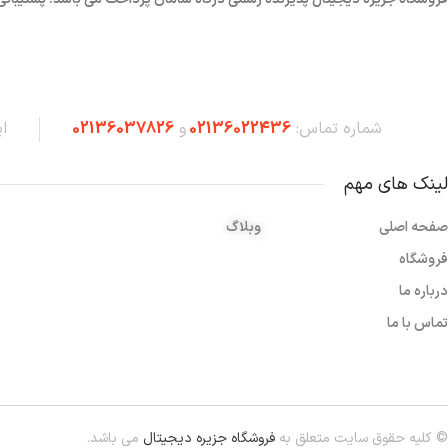
شماره تماس:
02136022436
و
02136037826
ا
لینک های مهم
صفحه اصلی
وبلاگ
فروشگاه
درباره ما
تماس با ما
© کلیه حقوق سایت متعلق به
فروشگاه جزیره دیجیتال
می باشد.