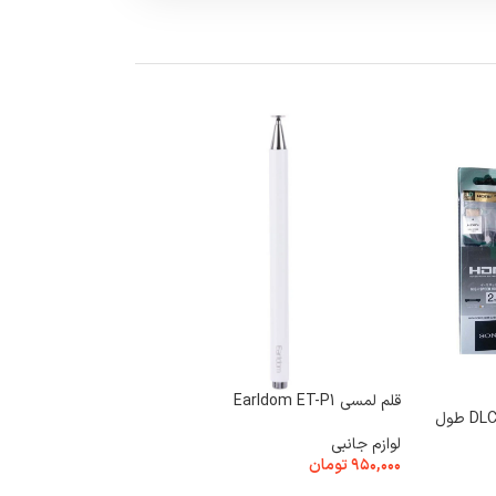
HP‑8031
قلم لمسی Earldom ET-P1
کابل HDMI سونی DLC-HE20HF طول
هدست و هدفون
لوازم جانبی
۲,۶۹۰,۰۰۰
تومان
۹۵۰,۰۰۰
تومان
اطلاعات بیشتر