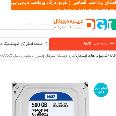
امکان پرداخت اقساطی از طریق درگاه پرداخت دیجی پی
ADD ANYTHING HERE OR JUST REMOVE I
دسته بندی کالاها
صفحه اصلی
فروشگاه
در
خانه
کامپیوتر
هارد اینترنال
هارد دیسک اینترنال وسترن دیجیتال مدل WD BLUE WD5000AAKX ظرفیت 500 گیگابایت
اتمام موج
ودی