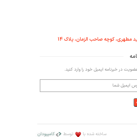
HP‑8031
د مطهری، کوچه صاحب الزمان، پلاک 14
ویژگی های مح
امه
رنگ
مشکی | Black
ضویت در خبرنامه ایمیل خود را وارد کنید.
گارانتی
گارانتی سلامت فیزیکی
ظرفیت باتری
ساعت
ساخته شده با
توسط
کامپیودان