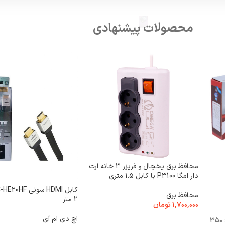
محصولات پیشنهادی
محافظ برق یخچال و فریزر 3 خانه ارت
دار امگا P3100 با کابل 1.5 متری
محافظ برق
2 متر
۱,۷۰۰,۰۰۰
تومان
اچ دی ام آی
۳۵۰
افزودن به سبد خرید