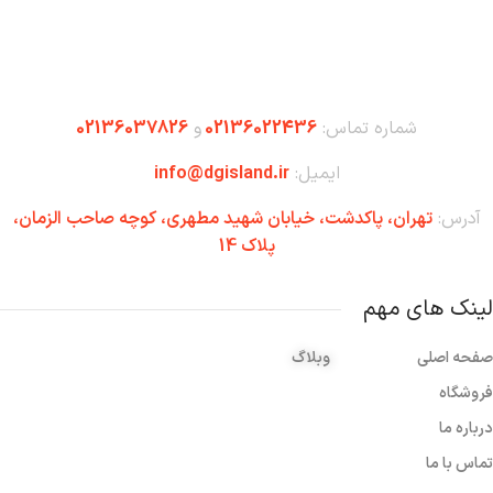
شماره تماس:
02136022436
و
02136037826
ایمیل:
info@dgisland.ir
آدرس:
تهران،‌ پاکدشت، خیابان شهید مطهری، کوچه صاحب الزمان،
پلاک 14
لینک های مهم
صفحه اصلی
وبلاگ
فروشگاه
درباره ما
تماس با ما