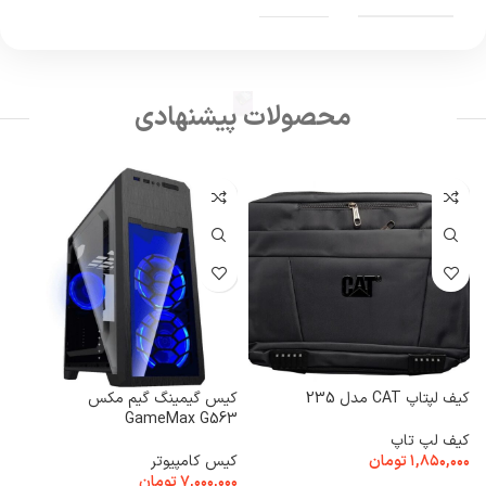
محصولات پیشنهادی
کیف لپتاپ CAT مدل 235
کیس گیمینگ گیم‌ مکس
GameMax G563
e
کیف لپ تاپ
۱,۸۵۰,۰۰۰
تومان
کیس کامپیوتر
ک
۷,۰۰۰,۰۰۰
تومان