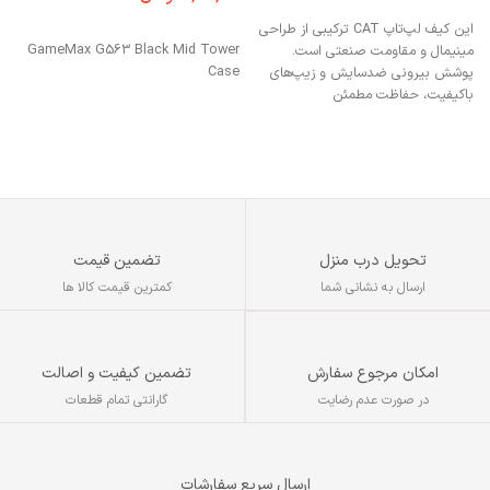
افزودن به سبد خرید
۰
این کیف لپ‌تاپ CAT ترکیبی از طراحی
افزودن به سبد خرید
GameMax G563 Black Mid Tower
مینیمال و مقاومت صنعتی است.
Case
پوشش بیرونی ضدسایش و زیپ‌های
ن
باکیفیت، حفاظت مطمئن
می
تحویل درب منزل
تضمین قیمت
ارسال به نشانی شما
کمترین قیمت کالا ها
تضمین کیفیت و اصالت
امکان مرجوع سفارش
گارانتی تمام قطعات
در صورت عدم رضایت
ارسال سریع سفارشات