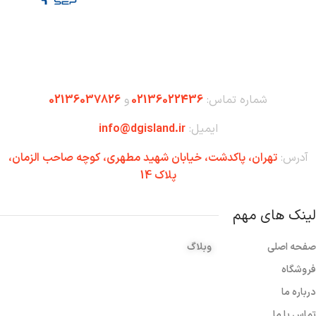
شماره تماس:
02136022436
و
02136037826
ایمیل:
info@dgisland.ir
آدرس:
تهران،‌ پاکدشت، خیابان شهید مطهری، کوچه صاحب الزمان،
پلاک 14
لینک های مهم
صفحه اصلی
وبلاگ
فروشگاه
درباره ما
تماس با ما