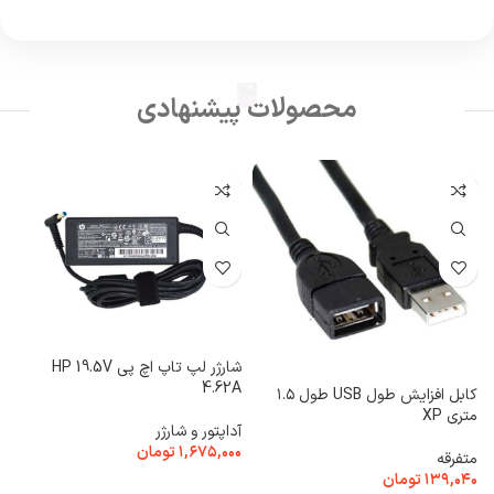
محصولات پیشنهادی
شارژر لپ تاپ اچ پی HP 19.5V
4.62A
خ
کابل افزایش طول USB طول ۱.۵
k
متری XP
آداپتور و شارژر
۱,۶۷۵,۰۰۰
تومان
ف
متفرقه
۰
۱۳۹,۰۴۰
تومان
افزودن به سبد خرید