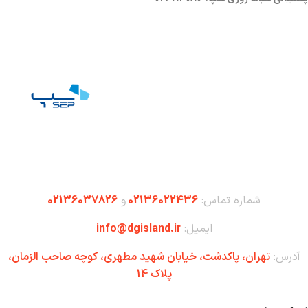
شماره تماس:
02136022436
و
02136037826
ایمیل:
info@dgisland.ir
آدرس:
تهران،‌ پاکدشت، خیابان شهید مطهری، کوچه صاحب الزمان،
پلاک 14