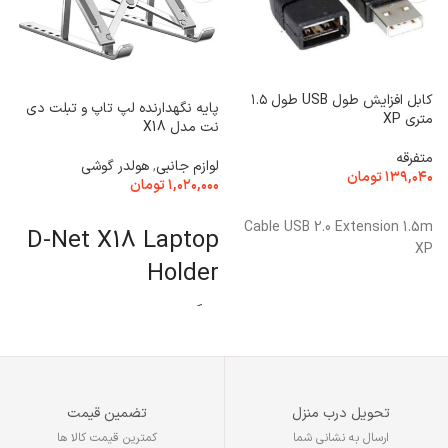
کابل افزایش طول USB طول ۱.۵
پایه نگهدارنده لپ تاپ و تبلت دی
متری XP
مد
نت مدل X18
متفرقه
ه
لوازم جانبی
,
هولدر گوشی
۱۳۹,۰۴۰
تومان
۰
۱,۰۲۰,۰۰۰
تومان
افزودن به سبد خرید
افزودن به سبد خرید
Cable USB 2.0 Extension 1.5m
D-Net X18 Laptop
XP
Holder
رنگ:طوسی
تحویل درب منزل
تضمین قیمت
ارسال به نشانی شما
کمترین قیمت کالا ها