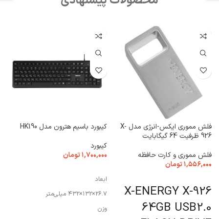
محصولات پیشنهادی
د
فلش مموری ایکس-انرژی مدل X-
کیبورد باسیم هترون مدل HK190
926 ظرفیت 64 گیگابایت
ت
کیبورد
۰
فلش مموری و کارت حافظه
۱,۷۰۰,۰۰۰
تومان
۱,۵۵۶,۰۰۰
تومان
افزودن به سبد خرید
افزودن به سبد خرید
ابعاد
A
X-ENERGY X-926
۲۶.۷×۱۳۲×۴۳۲ میلی‌متر
lay
64GB USB2.0
وزن