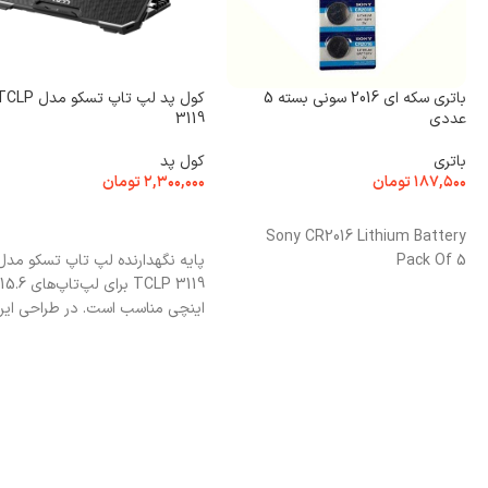
باتری سکه ای 2016 سونی بسته 5
کول پد لپ تاپ تسکو مدل P
عددی
3119
باتری
کول پد
۱۸۷,۵۰۰
تومان
۲,۳۰۰,۰۰۰
تومان
افزودن به سبد خرید
افزودن به سبد خرید
Sony CR2016 Lithium Battery
Pack Of 5
پایه نگهدارنده لپ تاپ تسکو مدل
TCLP 3119 برای لپ‌تاپ‌های 15.6
اینچی مناسب است. در طراحی ای
کولپد از 6 فن با ابعاد 0
استفاده شده.