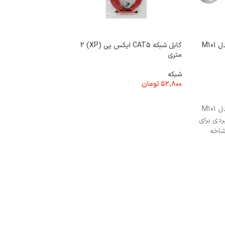
تبدیل برق سه به دو امگا مدل M101
کابل شبکه CAT5 ایکس پی (XP) 2
متری
w018
شبکه
ماوس
۵۲,۸۰۰
تومان
۴۸۰,۰۰۰
تومان
افزودن به سبد خرید
افزودن به سبد خرید
تبدیل برق سه به دو امگا مدل M101
ربردی برای
ماوس بی‌سیم با طراحی
شاخه
پایدار و مصرف انرژی 
استفاده‌های