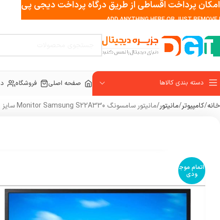
امکان پرداخت اقساطی از طریق درگاه پرداخت دیجی پی
ADD ANYTHING HERE OR JUST REMOVE I
دسته بندی کالاها
صفحه اصلی
فروشگاه
در
خانه
کامپیوتر
مانیتور
مانیتور سامسونگ Monitor Samsung S22A330 سایز 22 اینچ
اتمام موج
ودی