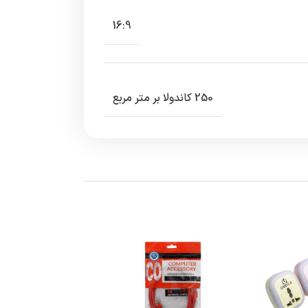
16:9
250 کاندولا بر متر مربع