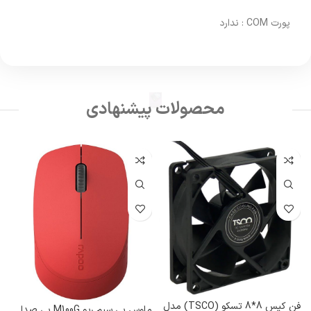
پورت COM : ندارد
محصولات پیشنهادی
ک
0
فن کیس 8*8 تسکو (TSCO) مدل
ماوس بی سیم رپو M100G بی صدا