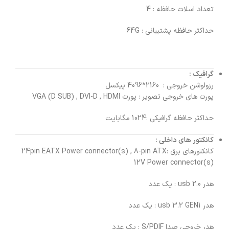
تعداد اسلات حافظه : 4
حداکثر حافظه پشتیبانی : 64G
گرافیک
:
رزولوشن خروجی : 2160*4096
پیکسل
پورت های خروجی تصویر : پورت VGA (D SUB) , DVI-D , HDMI
حداکثر حافظه گرافیکی :
1024 مگابایت
کانکتور های داخلی
:
کانکتورهای برق :24pin EATX Power connector(s) , 8-pin ATX
12V Power connector(s)
هدر usb 2.0 : یک عدد
هدر usb 3.2 GEN1 : یک عدد
هدر خروجی صدا S/PDIF : یک عدد