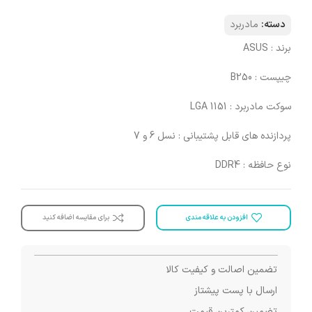
دسته:
مادربرد
برند : ASUS
چیپست : B250
سوکت مادربرد : LGA 1151
پردازنده های قابل پشتیبانی : نسل 6 و 7
نوع حافظه : DDR4
افزودن به علاقه مندی
برای مقایسه اضافه کنید
تضمین اصالت و کیفیت کالا
ارسال با پست پیشتاز
تضمین کمترین قیمت