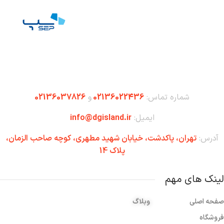
شماره تماس:
02136022436
و
02136037826
ایمیل:
info@dgisland.ir
آدرس:
تهران،‌ پاکدشت، خیابان شهید مطهری، کوچه صاحب الزمان،
پلاک 14
لینک های مهم
صفحه اصلی
وبلاگ
فروشگاه