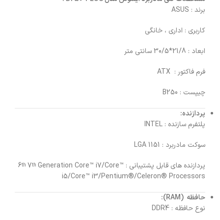
برند : ASUS
کاربری : اداری ، خانگی
ابعاد : 21/8*30/5 سانتی متر
فرم فاکتور : ATX
چیپست : B250
پردازنده
:
پلتفرم سازنده : INTEL
سوکت مادربرد : LGA 1151
پردازنده های قابل پشتیبانی : 6
Generation Core™ i7/Core™
7
th
th
i5/Core™ i3/Pentium®/Celeron® Processors
حافظه
(RAM):
نوع حافظه : DDR4