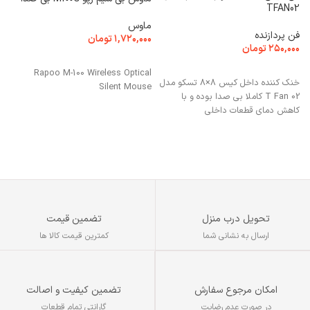
TFAN02
ک
ماوس
۰
فن پردازنده
۱,۷۲۰,۰۰۰
تومان
۲۵۰,۰۰۰
تومان
انتخاب گزینه ها
s
افزودن به سبد خرید
Rapoo M-100 Wireless Optical
e
خنک کننده داخل کیس 8×8 تسکو مدل
Silent Mouse
T Fan 02 کاملا بی صدا بوده و با
کاهش دمای قطعات داخلی
تحویل درب منزل
تضمین قیمت
ارسال به نشانی شما
کمترین قیمت کالا ها
تضمین کیفیت و اصالت
امکان مرجوع سفارش
گارانتی تمام قطعات
در صورت عدم رضایت