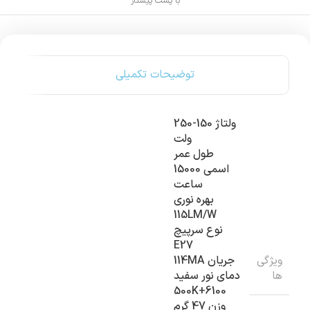
با پست پیشتاز
توضیحات تکمیلی
ولتاژ 150-250
ولت
طول عمر
اسمی 15000
ساعت
بهره نوری
115LM/W
نوع سرپیچ
E27
ویژگی
جریان 114MA
ها
دمای نور سفید
500K+6100
وزن 47 گرم