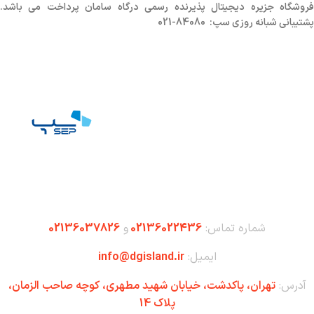
روشگاه
جزیره دیجیتال پذیرنده رسمی درگاه سامان پرداخت می باشد.
پشتیبانی شبانه روزی سپ: 84080-021
شماره تماس:
02136022436
و
02136037826
ایمیل:
info@dgisland.ir
آدرس:
تهران،‌ پاکدشت، خیابان شهید مطهری، کوچه صاحب الزمان،
پلاک 14