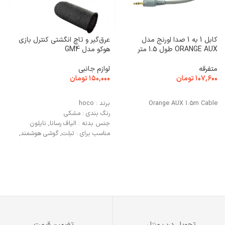
کابل 1 به 1 صدا اورنج مدل
عرق‌گیر و تاچ انگشتی کنترل بازی
ب
ORANGE AUX طول 1.5 متر
هوکو مدل GM4
e
متفرقه
لوازم جانبی
ب
۱۰۷,۶۰۰
تومان
۱۵۰,۰۰۰
تومان
۰
افزودن به سبد خرید
افزودن به سبد خرید
Orange AUX 1.5m Cable
برند
: hoco
e
رنگ بندی
: مشکی
جنس بدنه
: الیاف رسانا, نایلون
مناسب برای
: تبلت, گوشی هوشمند,
کامپیوترهای صفحه‌لمسی
ابعاد
: 45×23×2 میلی‌متر
ویژگی خاص
: بدون تعریق دست,
راحت برای استفاده بدون فشار, سبک و
قابل تنفس
تحویل درب منزل
تضمین قیمت