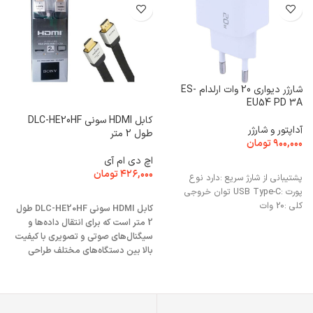
کابل 
ا
شارژر دیواری 20 وات ارلدام ES-
۰
EU54 PD 3A
کابل HDMI سونی DLC-HE20HF
آداپتور و شارژر
طول 2 متر
گ
۹۰۰,۰۰۰
تومان
ی
اچ دی ام آی
افزودن به سبد خرید
ب
۴۲۶,۰۰۰
تومان
پشتیبانی از شارژ سریع :
دارد
نوع
در 
پورت :
USB Type-C
توان خروجی
افزودن به سبد خرید
کلی :
20 وات
کابل HDMI سونی DLC-HE20HF طول
2 متر است که برای انتقال داده‌ها و
سیگنال‌های صوتی و تصویری با کیفیت
بالا بین دستگاه‌های مختلف طراحی
شده است.