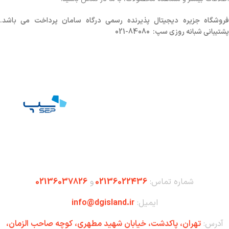
روشگاه
جزیره دیجیتال پذیرنده رسمی درگاه سامان پرداخت می باشد.
پشتیبانی شبانه روزی سپ: 84080-021
شماره تماس:
02136022436
و
02136037826
ایمیل:
info@dgisland.ir
آدرس:
تهران،‌ پاکدشت، خیابان شهید مطهری، کوچه صاحب الزمان،