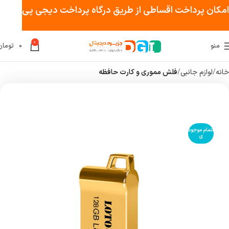
امکان پرداخت اقساطی از طریق درگاه پرداخت دیجی پی
0
منو
۰
تومان
خانه
لوازم جانبی
فلش مموری و کارت حافظه
اتمام موجود
ی