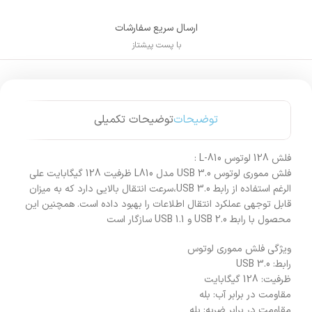
ارسال سریع سفارشات
با پست پیشتاز
توضیحات
توضیحات تکمیلی
فلش 128 لوتوس L-810 :
فلش مموری لوتوس USB 3.0 مدل L810 ظرفیت 128 گیگابایت علی
الرغم استفاده از رابط USB 3.0،سرعت انتقال بالایی دارد که به میزان
قابل توجهی عملکرد انتقال اطلاعات را بهبود داده است. همچنین این
محصول با رابط USB 2.0 و USB 1.1 سازگار است
ویژگی فلش مموری لوتوس
رابط: USB 3.0
ظرفیت: 128 گیگابایت
مقاومت در برابر آب: بله
مقاومت در برابر ضربه: بله