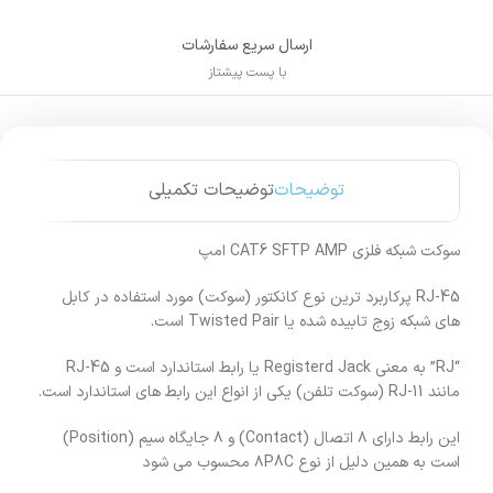
ارسال سریع سفارشات
با پست پیشتاز
توضیحات
توضیحات تکمیلی
سوکت شبکه فلزی CAT6 SFTP AMP امپ
RJ-45 پرکاربرد ترین نوع کانکتور (سوکت) مورد استفاده در کابل
های شبکه زوج تابیده شده یا Twisted Pair است.
“RJ” به معنی Registerd Jack یا رابط استاندارد است و RJ-45
مانند RJ-11 (سوکت تلفن) یکی از انواع این رابط های استاندارد است.
این رابط دارای ۸ اتصال (Contact) و ۸ جایگاه سیم (Position)
است به همین دلیل از نوع ۸P8C محسوب می شود