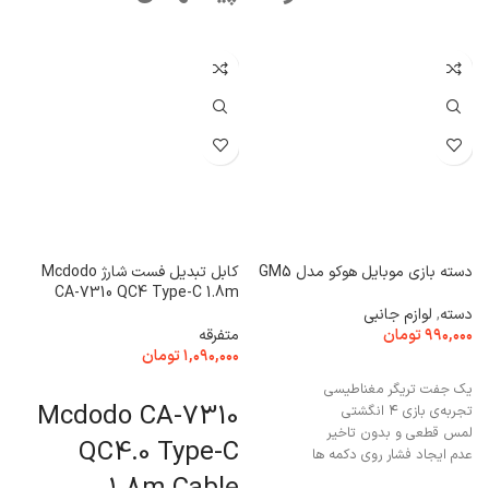
دسته بازی موبایل هوکو مدل GM5
کابل تبدیل فست شارژ Mcdodo
CA-7310 QC4 Type-C 1.8m
5 عد
دسته
,
لوازم جانبی
۹۹۰,۰۰۰
تومان
متفرقه
ب
۱,۰۹۰,۰۰۰
تومان
۰
افزودن به سبد خرید
یک جفت تریگر مغناطیسی
افزودن به سبد خرید
Mcdodo CA-7310
n
تجربه‌ی بازی ۴ انگشتی
S
لمس قطعی و بدون تاخیر
QC4.0 Type-C
عدم ایجاد فشار روی دکمه ها
طراحی ارگونومیک و استاندارد
1.8m Cable