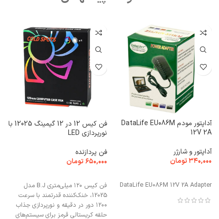
ک
آداپتور مودم DataLife EU086M
فن کیس 12 در 12 گیمینگ 12025 با
B
12V 2A
نورپردازی LED
ک
آداپتور و شارژر
فن پردازنده
۰
۳۴۰,۰۰۰
تومان
۶۵۰,۰۰۰
تومان
افزودن به سبد خرید
اطلاعات بیشتر
ن
DataLife EU086M 12V 2A Adapter
فن کیس ۱۲۰ میلی‌متری B.J مدل
ن
12025، خنک‌کننده قدرتمند با سرعت
نو
۱۲۰۰ دور در دقیقه و نورپردازی جذاب
ابعاد
حلقه کریستالی قرمز برای سیستم‌های