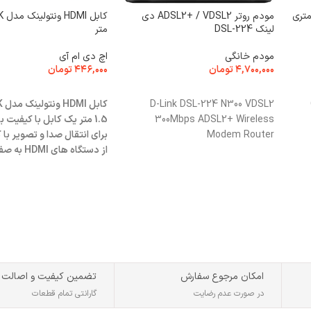
افزایش طول USB طول 1.5 متری
مودم روتر ADSL2+ / VDSL2 دی
لینک DSL-224
متر
مودم خانگی
اچ دی ام آی
۴,۷۰۰,۰۰۰
تومان
۴۴۶,۰۰۰
تومان
انتخاب گزینه ها
افزودن به سبد خرید
D-Link DSL-224 N300 VDSL2
300Mbps ADSL2+ Wireless
1.5 متر یک کابل با کیفیت 
Modem Router
برای انتقال صدا و تصویر با ک
از دستگاه ها
یا تلویزیون طراحی شده اس
امکان مرجوع سفارش
تضمین کیفیت و اصالت
در صورت عدم رضایت
گارانتی تمام قطعات