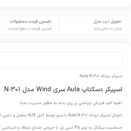
تحویل درب منزل
تضمین قیمت محصولات
ارسال به نشانی شما
کمترین قیمت در سطح اینترنت
اسپیکر دوتکه Aula N-301:
اسپیکر دسکتاپ Aula سری Wind مدل N-301
تعبیه کلید فیزیکی چرخشی بر روی بدنه به منظور مدیریت صدا
اتصال اسپیکر دوتکه Aula N-301 با سیم توسط کابل AUX متصل و تامین انرژی توسط کابل USB
حساسیت سیگنال به نویز 45 دسی بل با خروجی صدای شفاف و امپدانس 4 اهمی