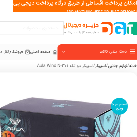
امکان پرداخت اقساطی از طریق درگاه پرداخت دیجی پی
ADD ANYTHING HERE OR JUST REMOVE I
دسته بندی کالاها
صفحه اصلی
فروشگاه
در
خانه
لوازم جانبی
اسپیکر
اسپیکر دو تکه Aula Wind N-301
اتمام موج
ودی