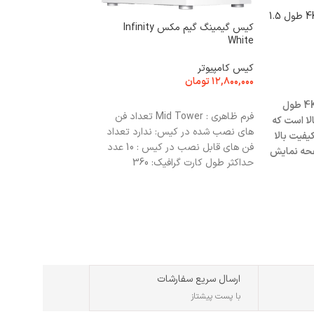
کابل HDMI ونتولینک مدل 4K طول 1.5
کیس گیمینگ گیم مکس Infinity
White
سوئیچ 1 به 5 HDMI مدل VENETO
کیس کامپیوتر
۱۲,۸۰۰,۰۰۰
تومان
تبدیل و مبدل
انتخاب گزینه ها
کابل HDMI ونتولینک مدل 4K طول
۹۰۹,۰۰۰
تومان
فرم ظاهری : Mid Tower تعداد فن
بالا است که
افزودن به سبد خرید
های نصب شده در کیس: ندارد تعداد
یفیت بالا
فن های قابل نصب در کیس : 10 عدد
ی HDMI به صفحه نمایش
حداکثر طول کارت گرافیک: 360
ت.
میلی‌متر حداکثر ارتفاع خنک‌کننده
پردازنده : 170 میلی‌متر فیلتر گرد و غبار :
دارد
ارسال سریع سفارشات
با پست پیشتاز