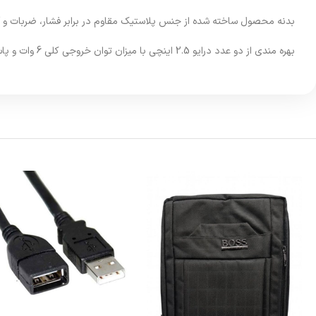
بدنه محصول ساخته شده از جنس پلاستیک مقاوم در برابر فشار، ضربات و 
بهره مندی از دو عدد درایو 2.5 اینچی با میزان توان خروجی کلی 6 وات و پاسخ فرکانسی در رنج داینامیکی 160 هرتز الی 20 کیلوهرتز