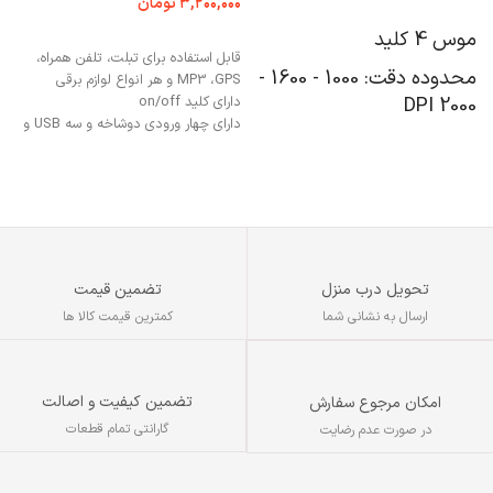
۳,۲۰۰,۰۰۰
تومان
انتخاب گزینه ها
موس 4 کلید
افزودن به سبد خرید
قابل استفاده برای تبلت، تلفن همراه،
محدوده دقت: 1000 - 1600 -
MP3 ،GPS و هر انواع لوازم برقی
2000 DPI
دارای کلید on/off
دارای چهار ورودی دوشاخه و سه USB و
دارای نورپردازی RGB
یک Type-C
بهره‌مندی پورت‌ها از استانداردهای شارژ
متراژ: 1/5 متر
سریع
تحویل درب منزل
تضمین قیمت
ارسال به نشانی شما
کمترین قیمت کالا ها
تضمین کیفیت و اصالت
امکان مرجوع سفارش
گارانتی تمام قطعات
در صورت عدم رضایت