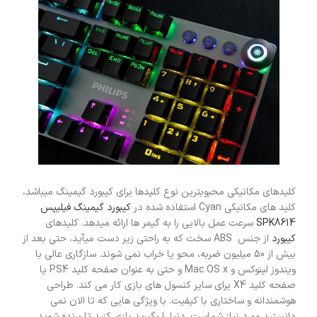
کلیدهای مکانیکی محبوبترین نوع کلیدها برای کیبورد گیمینگ میباشد،
کلید های مکانیکی Cyan استفاده شده در
کیبورد گیمینگ فیلیپس
SPK8614
سرعت عمل بالایی را به گیمر ها ارائه میدهد. کلیدهای
کیبورد
از جنس ABS سخت که به راحتی زیر دست میآید، حتی بعد از
بیش از 50 میلیون ضربه، محو یا خراب نمی شوند. سازگاری عالی با
ویندوز لینوکس و Mac OS x و حتی به عنوان صفحه کلید PS4 یا
صفحه کلید X4 برای سایر کنسول های بازی کار می کند. طراحی
هوشمندانه و ساختاری با کیفیت. با ویژگی هایی که تا الان نمی
دانستید مورد نیاز شماست. دنیا را بگیرید بازی کنید تا برنده شوید