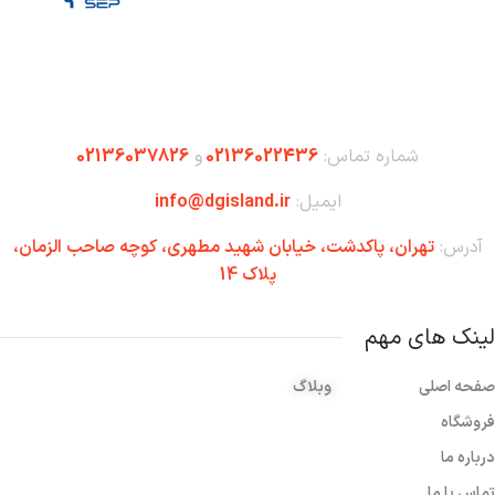
شماره تماس:
02136022436
و
02136037826
ایمیل:
info@dgisland.ir
آدرس:
تهران،‌ پاکدشت، خیابان شهید مطهری، کوچه صاحب الزمان،
پلاک 14
لینک های مهم
صفحه اصلی
وبلاگ
فروشگاه
درباره ما
تماس با ما