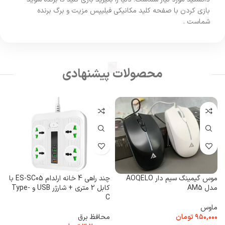
بازی کردن با صفحه کلید مکانیکی فیلیپس مزیت و برگ برنده
شماست .
محصولات پیشنهادی
کی
موس گیمینگ سیم دار AOQELO
چند راهی 4 خانه ارلدام ES-SC05 با
ک
مدل AM5
کابل 2 متری + شارژر USB و Type-
۰
C
ماوس
۹۵۰,۰۰۰
تومان
محافظ برق