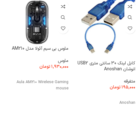
ماوس بی سیم آئولا مدل AM210
ماوس
کابل لینک 30 سانتی متری USB2
۱,۹۳۰,۰۰۰
تومان
انوشان Anoshan
انتخاب گزینه ها
متفرقه
Aula AM210 Wirelese Gaming
۱۹۵,۰۰۰
تومان
mouse
کی
افزودن به سبد خرید
Anoshan
ک
۰
ا
و