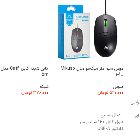
موس سیم دار میکاسو مدل Mikuso
5m
101U
ماوس
شبکه
۵۲۰,۰۰۰
تومان
۳۷۶,۰۰۰
تومان
ی از طراحی
افزودن به سبد خرید
افزودن به سبد خرید
اتصال سیمی
ای
طول کابل 140 سانتی متر
کانکتور USB-A
تعداد کلید 3 عدد