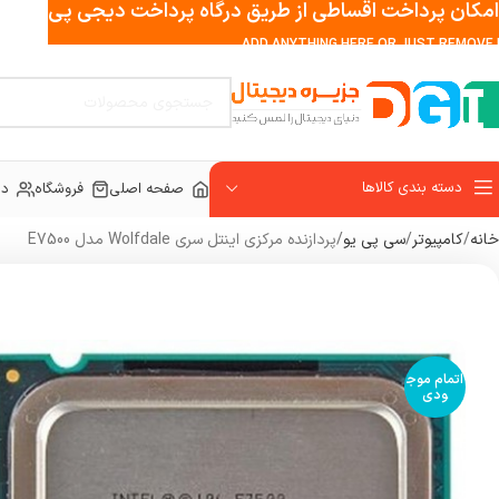
امکان پرداخت اقساطی از طریق درگاه پرداخت دیجی پی
ADD ANYTHING HERE OR JUST REMOVE I
دسته بندی کالاها
صفحه اصلی
فروشگاه
در
خانه
کامپیوتر
سی پی یو
پردازنده مرکزی اینتل سری Wolfdale مدل E7500
اتمام موج
ودی