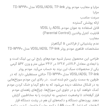
مزایا و معایب مودم روتر VDSL/ADSL TP-link مدل TD-W9960
مزایا
سرعت مناسب
ارائه پوشش گسترده
قابل استفاده به عنوان مودم ADSL یا VDSL
قابلیت کنترل والدین (Parental Control)
معایب
عدم پشتیبانی از فرکانس 5 گیگاهرتز
مشخصات ظاهری مودم روتر VDSL/ADSL TP-link مدل TD-W9960
طراحی این محصول بسیار شبیه مودم‌های رایج تی پی لینک است و
با ابعادی معادل 181.6در 129.7 در 36.2 میلی متر و وزن 562 گرمی
یکی از محصولات سبک این برند به حساب می‌آید. مودم روتر
VDSL/ADSL TP-link مدل TD-W9960 حالتی مستطیلی دارد که در
طرفین به سمت پایین خم شده است . در بالای این مودم سوراخ‌هایی
به در اشکال مختلف دیده می‌شود که به دفع گرما و خنک کردن مودم
کمک خواهند کرد و در جلوی این سوراخ‌ها، چراغ‌های راهنمای مودم
قرار گرفته‌اند تا وضعیت دسترسی به اینترنت را به مخاطبین گزارش
دهند. پورت‌های دستگاه و دکمه‌های آن هم در پشت دستگاه قرار
گرفته‌اند که شامل 4 پورت LAN، دکمه روشن/ خاموش کردن، دکمه