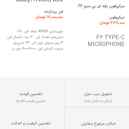
IceBurg 360 Infinity White
میکروفون یقه ای بی سیم F2
t
فن پردازنده
۱۷,۰۰۰,۰۰۰
تومان
میکروفون
م
۳۸۷,۰۰۰
تومان
۰
انتخاب گزینه ها
نورپردازی: ARGB ابعاد فن: 120
افزودن به سبد خرید
F2 TYPE-C
میلی‌متر تعداد فن : 3 عدد اتصال فن:
N
4 پین میزان نویز فن: 32 دسی‌بل
MICROPHONE
L
سرعت گردش فن: 2000-800 دور بر
دقیقه
E
تحویل درب منزل
تضمین قیمت
ارسال به نشانی شما
کمترین قیمت کالا ها
تضمین کیفیت و اصالت
امکان مرجوع سفارش