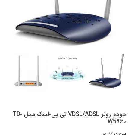
مودم روتر VDSL/ADSL تی پی-لینک مدل TD-
W9960
اشتراک گذاری: