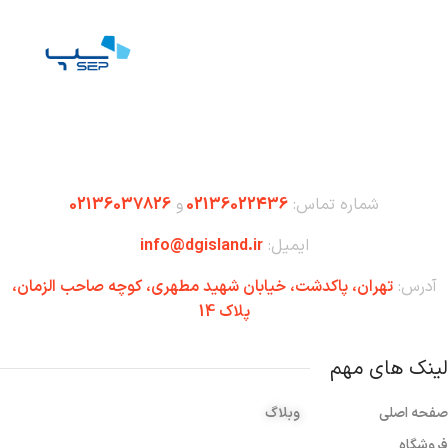
شماره تماس:
02136022436
و
02136037826
ایمیل:
info@dgisland.ir
آدرس:
تهران،‌ پاکدشت، خیابان شهید مطهری، کوچه صاحب الزمان،
پلاک 14
لینک های مهم
صفحه اصلی
وبلاگ
فروشگاه