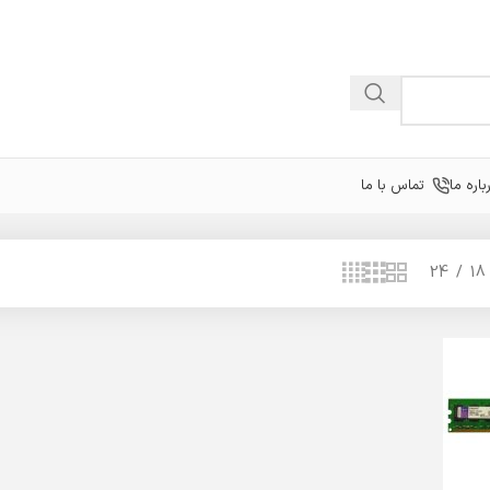
باره ما
تماس با ما
24
18