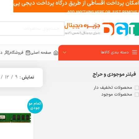
امکان پرداخت اقساطی از طریق درگاه پرداخت دیجی پی
ADD ANYTHING HERE OR JUST REMOVE I
دسته بندی کالاها
صفحه اصلی
فروشگاه
در
خانه
محصولات برچسب خورده “KVR800D2N6/2G”
فیلتر موجودی و حراج
نمایش
9
12
محصولات تخفیف دار
محصولات موجود
اتمام مو
جودی