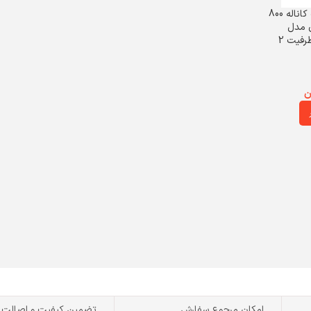
رم دسکتاپ DDR2 تک کاناله 800
ن مدل
KVR800D2N6/2G ظرفیت 2
ن
امکان مرجوع سفارش
تضمین کیفیت و اصالت