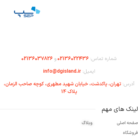
شماره تماس:
02136022436
و
02136037826
ایمیل:
info@dgisland.ir
آدرس:
تهران،‌ پاکدشت، خیابان شهید مطهری، کوچه صاحب الزمان،
پلاک 14
لینک های مهم
صفحه اصلی
وبلاگ
فروشگاه