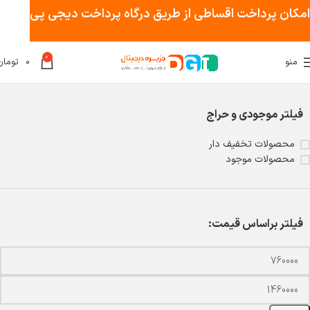
امکان پرداخت اقساطی از طریق درگاه پرداخت دیجی پی
0
منو
۰
تومان
خانه
محصولات برچسب خورده “HMW398SL”
فیلتر موجودی و حراج
محصولات تخفیف دار
محصولات موجود
فیلتر براساس قیمت: