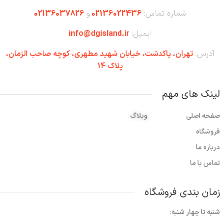
شماره تماس:
02136022436
و
02136037826
ایمیل:
info@dgisland.ir
آدرس:
تهران،‌ پاکدشت، خیابان شهید مطهری، کوچه صاحب الزمان،
پلاک 14
لینک های مهم
صفحه اصلی
وبلاگ
فروشگاه
درباره ما
تماس با ما
زمان بندی فروشگاه
شنبه تا چهار شنبه: