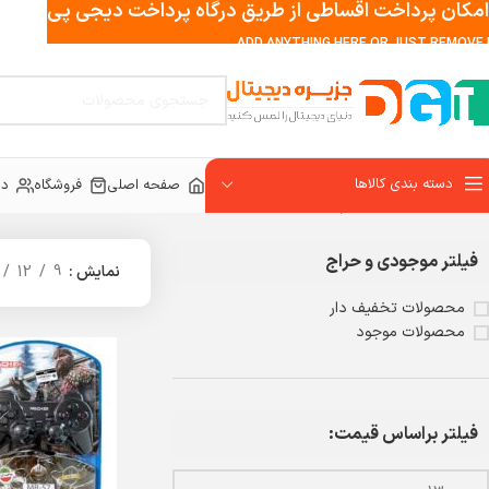
امکان پرداخت اقساطی از طریق درگاه پرداخت دیجی پی
ADD ANYTHING HERE OR JUST REMOVE I
دسته بندی کالاها
صفحه اصلی
فروشگاه
در
خانه
کنسول بازی و لوازم جانبی
دسته
فیلتر موجودی و حراج
نمایش
9
12
محصولات تخفیف دار
محصولات موجود
فیلتر براساس قیمت: