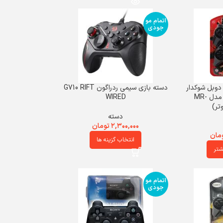
اتمام مو
جودی
دوبل شوکدار
دسته بازی سیمی ردراگون G710 RIFT
ساده MACHER مدل MR-
WIRED
دسته
۲,۳۰۰,۰۰۰
تومان
مان
انتخاب گزینه ها
شتر
اتمام مو
جودی