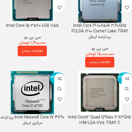
Intel Core-I5 3570 LGA 1155
Intel Core I9-10850K 3.60GHz
FCLGA 1200 Comet Lake TRAY
پردازنده اینتل
سی پی یو
۱,۴۰۰,۰۰۰
تومان
سی پی یو
اطلاعات بیشتر
۱۵,۰۰۰,۰۰۰
تومان
اطلاعات بیشتر
اتمام موجود
اتمام موجود
ی
ی
Intel Core2 Quad Q9550 2.83GHz
Intel Haswell Core I7-4790 پردازنده
12M LGA-775 TRAY C
مرکزی اینتل