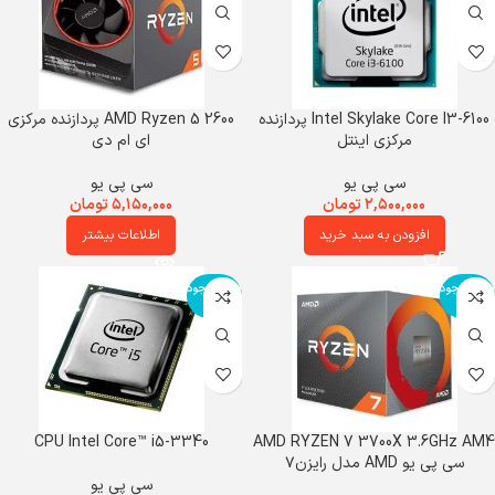
Intel Skylake Core I3-6100 پردازنده
AMD Ryzen 5 2600 پردازنده مرکزی
مرکزی اینتل
ای ام دی
سی پی یو
سی پی یو
۲,۵۰۰,۰۰۰
تومان
۵,۱۵۰,۰۰۰
تومان
افزودن به سبد خرید
اطلاعات بیشتر
اتمام موجود
اتمام موجود
ی
ی
CPU Intel Core™ i5-3340
AMD RYZEN 7 3700X 3.6GHz AM4
سی پی یو AMD مدل رایزن۷
سی پی یو