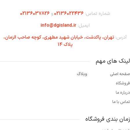
شماره تماس:
02136022436
و
02136037826
ایمیل:
info@dgisland.ir
آدرس:
تهران،‌ پاکدشت، خیابان شهید مطهری، کوچه صاحب الزمان،
پلاک 14
لینک های مهم
صفحه اصلی
وبلاگ
فروشگاه
درباره ما
تماس با ما
زمان بندی فروشگاه